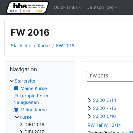
Zum Hauptinhalt
Quick Links
Deutsch ‎(de)‎
FW 2016
Startseite
Kurse
FW 2016
Blöcke
Navigation überspringen
Navigation
Kursbereiche
Startseite
Meine Kurse
Lernplattform
SJ 2013/14
Neuigkeiten
SJ 2014/15
Meine Kurse
SJ 2015/16
Kurse
DIBI 2016
RW-1aFW-13/14
DIBI 2017
Trainer/in:
Dominik B