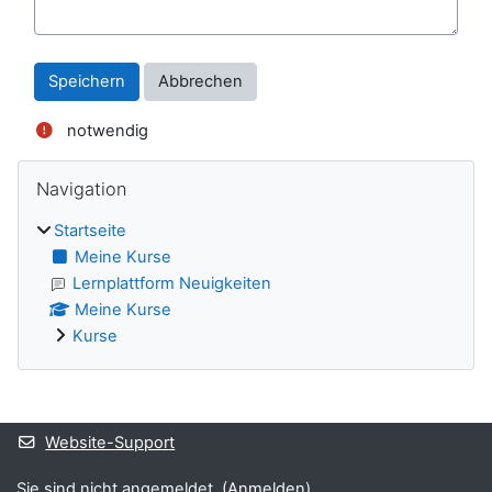
notwendig
Blöcke
Navigation überspringen
Navigation
Startseite
Meine Kurse
Lernplattform Neuigkeiten
Meine Kurse
Kurse
Ergänzungsblöcke
Website-Support
Sie sind nicht angemeldet. (
Anmelden
)