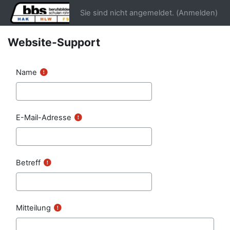
Zum Hauptinhalt
Sie sind nicht angemeldet. (
Anmelden
)
Website-Support
Name
E-Mail-Adresse
Betreff
Mitteilung