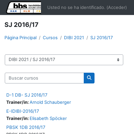
Salta al contenido principal
Usted no se ha identificado. (
Acceder
)
SJ 2016/17
Página Principal
Cursos
DIBI 2021
SJ 2016/17
Categorías
Buscar cursos
Buscar cursos
D-1 DB- SJ 2016/17
Trainer/in:
Arnold Schauberger
E-IDIBI-2016/17
Trainer/in:
Elisabeth Spöcker
PBSK 1DB 2016/17