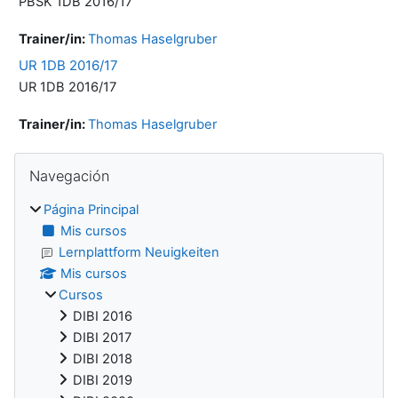
PBSK 1DB 2016/17
Trainer/in:
Thomas Haselgruber
UR 1DB 2016/17
UR 1DB 2016/17
Trainer/in:
Thomas Haselgruber
Bloques
Salta Navegación
Navegación
Página Principal
Mis cursos
Lernplattform Neuigkeiten
Mis cursos
Cursos
DIBI 2016
DIBI 2017
DIBI 2018
DIBI 2019