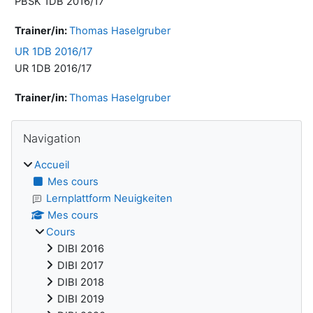
PBSK 1DB 2016/17
Trainer/in:
Thomas Haselgruber
UR 1DB 2016/17
UR 1DB 2016/17
Trainer/in:
Thomas Haselgruber
Blocs
Passer Navigation
Navigation
Accueil
Mes cours
Lernplattform Neuigkeiten
Mes cours
Cours
DIBI 2016
DIBI 2017
DIBI 2018
DIBI 2019