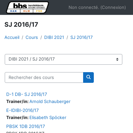
Passer au contenu principal
Non connecté. (
Connexion
)
SJ 2016/17
Accueil
Cours
DIBI 2021
SJ 2016/17
Catégories de cours
Rechercher des cours
Rechercher des cour
D-1 DB- SJ 2016/17
Trainer/in:
Arnold Schauberger
E-IDIBI-2016/17
Trainer/in:
Elisabeth Spöcker
PBSK 1DB 2016/17