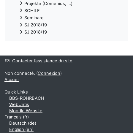
Projekte (Comenius, ...)
SCHILF
Seminare
SJ 2018/19
SJ 2018/19
Blocs supplémentaires
Contacter l’assistance du site
Non connecté. (
Connexion
)
Accueil
Quick Links
BBS-ROHRBACH
WebUntis
Moodle Website
Français ‎(fr)‎
Deutsch ‎(de)‎
English ‎(en)‎