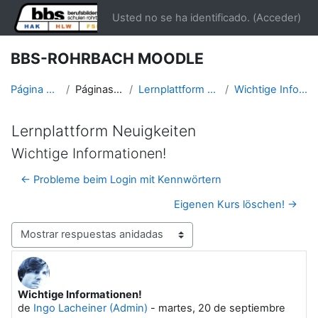
Salta al contenido principal
Usted no se ha identificado. (
Acceder
)
BBS-ROHRBACH MOODLE
Página Principal
Páginas del sitio
Lernplattform Neuigkeiten
Wichtige Informationen!
Lernplattform Neuigkeiten
Wichtige Informationen!
← Probleme beim Login mit Kennwörtern
Eigenen Kurs löschen! →
Mostrar modo
Wichtige Informationen!
Número de respuestas: 0
de
Ingo Lacheiner (Admin)
-
martes, 20 de septiembre