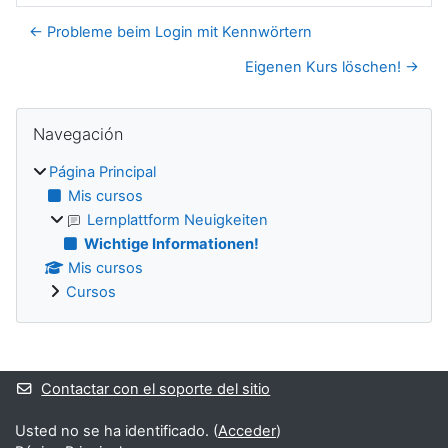
← Probleme beim Login mit Kennwörtern
Eigenen Kurs löschen! →
Bloques
Salta Navegación
Navegación
Página Principal
Mis cursos
Lernplattform Neuigkeiten
Wichtige Informationen!
Mis cursos
Cursos
Bloques suplementarios
Contactar con el soporte del sitio
Usted no se ha identificado. (
Acceder
)