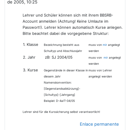
de 2005, 10:25
Lehrer und Schüler können sich mit ihrem BBSRB-
Account anmelden (Achtung! Keine Umlaute im
Passwort!). Lehrer können automatisch Kurse anlegen.
Bitte beachtet dabei die vorgegebene Struktur:
1. Klasse
Bezeichnung besteht aus
muss von
mir
angelegt
Schultyp und Abschlussjahr
werden
2. Jahr
zB: SJ 2004/05
muss von
mir
angelegt
werden
3. Kurse
Gegenstände in dieser Klasse in
muss von Lehrer
diesem Jahr
angelegt werden
Namenskonvention:
[Gegenstandsabkürzung]-
[Schultyp]-[Jahrgang]
Beispiel: D-4aIT-04/05
Lehrer sind für die Kurssicherung selbst verantwortlich!
Enlace permanente