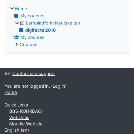
Home
My courses
Lernplattform Neuigkeiten
digifacts 2018
My courses
Courses
Supplementary blocks
Contact site support
You are not logged in. (
Log in
)
Home
Quick Links
BBS-ROHRBACH
WebUntis
Moodle Website
English ‎(en)‎