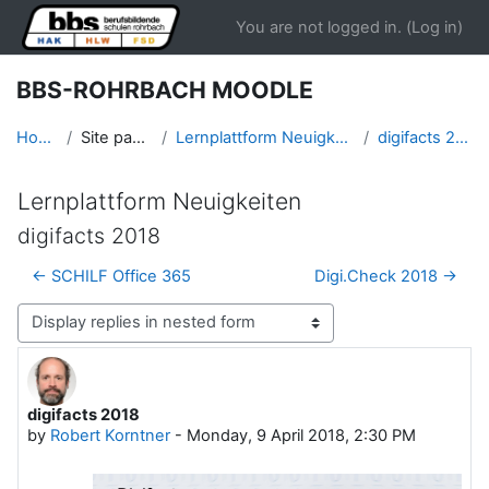
Skip to main content
You are not logged in. (
Log in
)
BBS-ROHRBACH MOODLE
Home
Site pages
Lernplattform Neuigkeiten
digifacts 2018
Lernplattform Neuigkeiten
digifacts 2018
← SCHILF Office 365
Digi.Check 2018 →
Display mode
digifacts 2018
Number of replies: 0
by
Robert Korntner
-
Monday, 9 April 2018, 2:30 PM