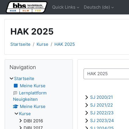
Zum Hauptinhalt
Quick Links
Deutsch ‎(de)‎
HAK 2025
Startseite
Kurse
HAK 2025
Blöcke
Navigation überspringen
Navigation
Kursbereiche
Startseite
Meine Kurse
Lernplattform
SJ 2020/21
Neuigkeiten
SJ 2021/22
Meine Kurse
SJ 2022/23
Kurse
SJ 2023/24
DIBI 2016
DIBI 2017
SJ 2024/25