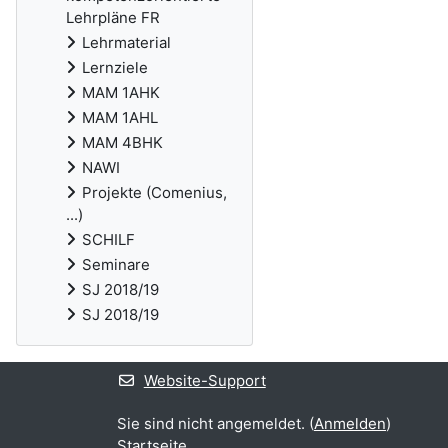
Lehrpläne FR
Lehrmaterial
Lernziele
MAM 1AHK
MAM 1AHL
MAM 4BHK
NAWI
Projekte (Comenius,
...)
SCHILF
Seminare
SJ 2018/19
SJ 2018/19
Website-Support
Sie sind nicht angemeldet. (
Anmelden
)
Startseite