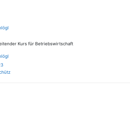
lögl
itender Kurs für Betriebswirtschaft
lögl
23
chütz