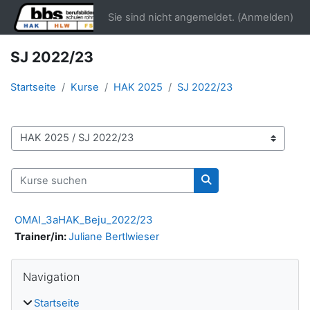
Zum Hauptinhalt
Sie sind nicht angemeldet. (
Anmelden
)
SJ 2022/23
Startseite
Kurse
HAK 2025
SJ 2022/23
Kursbereiche
Kurse suchen
Kurse suchen
OMAI_3aHAK_Beju_2022/23
Trainer/in:
Juliane Bertlwieser
Blöcke
Navigation überspringen
Navigation
Startseite