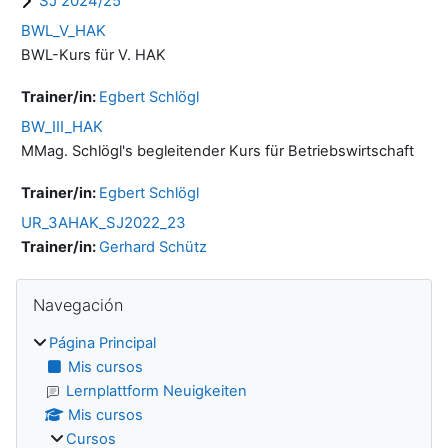
SJ 2024/25
BWL_V_HAK
BWL-Kurs für V. HAK
Trainer/in:
Egbert Schlögl
BW_III_HAK
MMag. Schlögl's begleitender Kurs für Betriebswirtschaft
Trainer/in:
Egbert Schlögl
UR_3AHAK_SJ2022_23
Trainer/in:
Gerhard Schütz
Bloques
Salta Navegación
Navegación
Página Principal
Mis cursos
Lernplattform Neuigkeiten
Mis cursos
Cursos