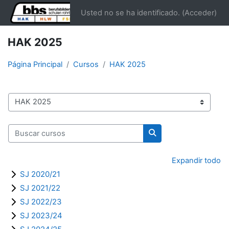
Salta al contenido principal
Usted no se ha identificado. (
Acceder
)
HAK 2025
Página Principal
Cursos
HAK 2025
Categorías
Buscar cursos
Buscar cursos
Expandir todo
SJ 2020/21
SJ 2021/22
SJ 2022/23
SJ 2023/24