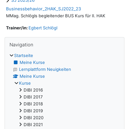
SJ 2025/26
Businessbehavior_2HAK_SJ2022_23
MMag. Schlögls begleitender BUS Kurs für II. HAK
Trainer/in:
Egbert Schlögl
Blöcke
Navigation überspringen
Navigation
Startseite
Meine Kurse
Lernplattform Neuigkeiten
Meine Kurse
Kurse
DIBI 2016
DIBI 2017
DIBI 2018
DIBI 2019
DIBI 2020
DIBI 2021