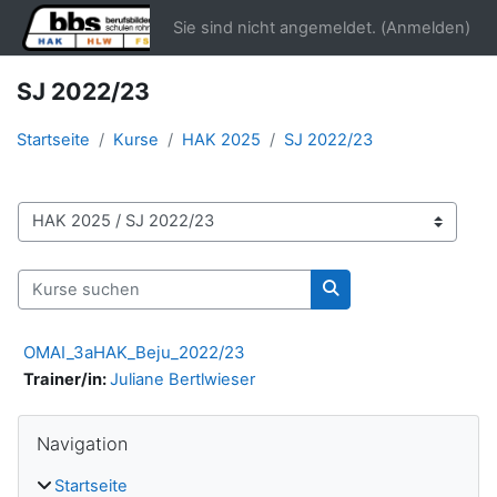
Zum Hauptinhalt
Sie sind nicht angemeldet. (
Anmelden
)
SJ 2022/23
Startseite
Kurse
HAK 2025
SJ 2022/23
Kursbereiche
Kurse suchen
Kurse suchen
OMAI_3aHAK_Beju_2022/23
Trainer/in:
Juliane Bertlwieser
Blöcke
Navigation überspringen
Navigation
Startseite