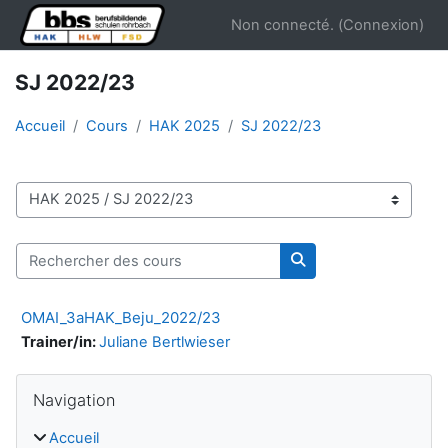
Passer au contenu principal
Non connecté. (
Connexion
)
SJ 2022/23
Accueil
Cours
HAK 2025
SJ 2022/23
Catégories de cours
Rechercher des cours
Rechercher des cour
OMAI_3aHAK_Beju_2022/23
Trainer/in:
Juliane Bertlwieser
Blocs
Passer Navigation
Navigation
Accueil