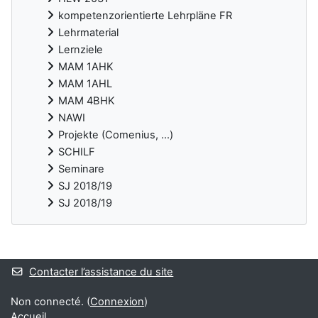
kompetenzorientierte Lehrpläne FR
Lehrmaterial
Lernziele
MAM 1AHK
MAM 1AHL
MAM 4BHK
NAWI
Projekte (Comenius, ...)
SCHILF
Seminare
SJ 2018/19
SJ 2018/19
Blocs supplémentaires
Contacter l’assistance du site
Non connecté. (
Connexion
)
Accueil