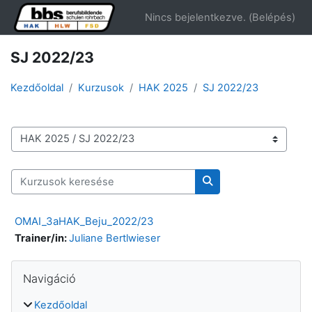
Tovább a fő tartalomhoz
Nincs bejelentkezve. (
Belépés
)
SJ 2022/23
Kezdőoldal
Kurzusok
HAK 2025
SJ 2022/23
Kurzuskategóriák
Kurzusok keresése
Kurzusok keresése
OMAI_3aHAK_Beju_2022/23
Trainer/in:
Juliane Bertlwieser
Blokkok
Navigáció kihagyása
Navigáció
Kezdőoldal