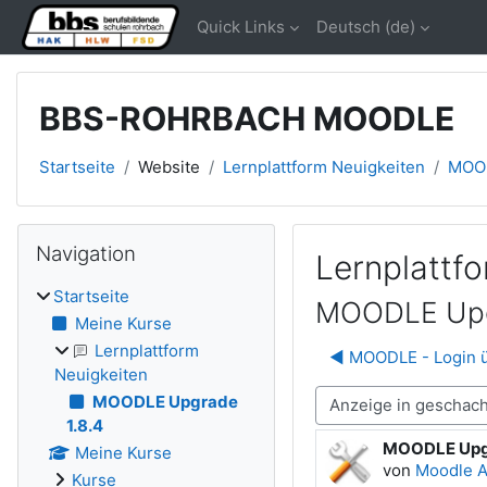
Zum Hauptinhalt
Quick Links
Deutsch ‎(de)‎
BBS-ROHRBACH MOODLE
Startseite
Website
Lernplattform Neuigkeiten
MOOD
Blöcke
Navigation überspringen
Navigation
Lernplattf
Startseite
MOODLE Upg
Meine Kurse
Lernplattform
◀︎ MOODLE - Login 
Neuigkeiten
MOODLE Upgrade
Anzeigemodus
1.8.4
MOODLE Upgr
Anzahl Antwo
Meine Kurse
von
Moodle 
Kurse