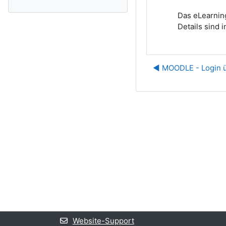
Das eLearning
Details sind 
◀︎ MOODLE - Login 
Website-Support