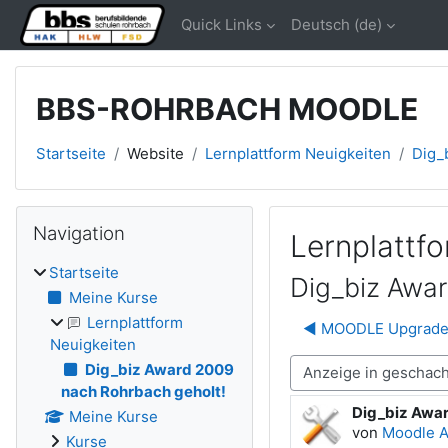
Zum Hauptinhalt
Quick Links
Deutsch ‎(de)‎
BBS-ROHRBACH MOODLE
Startseite
Website
Lernplattform Neuigkeiten
Dig_
Blöcke
Navigation überspringen
Navigation
Lernplattf
Startseite
Dig_biz Awar
Meine Kurse
Lernplattform
◀︎ MOODLE Upgrade 
Neuigkeiten
Dig_biz Award 2009
Anzeigemodus
nach Rohrbach geholt!
Dig_biz Awar
Anzahl Antwo
Meine Kurse
von
Moodle 
Kurse