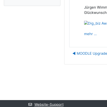
Jürgen Wimme
Glückwunsch
mehr ...
◀︎ MOODLE Upgrade 
Website-Support