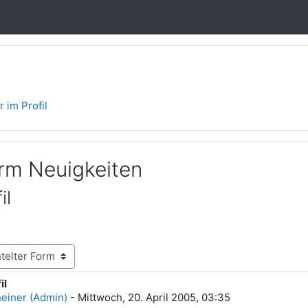
r im Profil
orm Neuigkeiten
il
il
rten: 0
heiner (Admin)
-
Mittwoch, 20. April 2005, 03:35