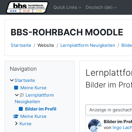
Zum Hauptinhalt
Quick Links
Deutsch ‎(de)‎
BBS-ROHRBACH MOODLE
Startseite
Website
Lernplattform Neuigkeiten
Bilde
Blöcke
Navigation überspringen
Navigation
Lernplattf
Startseite
Bilder im Prof
Meine Kurse
Lernplattform
Neuigkeiten
Bilder im Profil
Anzeigemodus
Meine Kurse
Bilder im Prof
Anzahl Antwo
Kurse
von
Ingo Lac