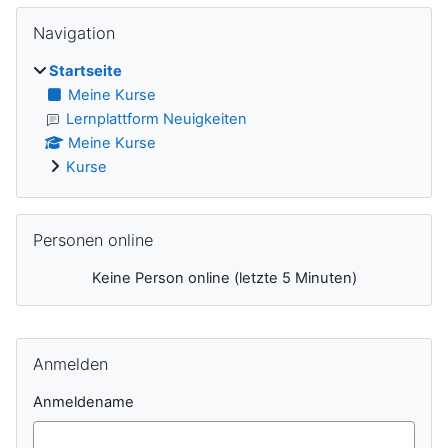
Blöcke
Navigation überspringen
Navigation
Startseite
Meine Kurse
Lernplattform Neuigkeiten
Meine Kurse
Kurse
Personen online überspringen
Personen online
Keine Person online (letzte 5 Minuten)
Ergänzungsblöcke
Anmelden überspringen
Anmelden
Anmeldename