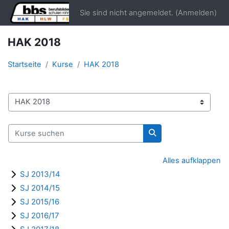
Zum Hauptinhalt
Sie sind nicht angemeldet. (
Anmelden
)
HAK 2018
Startseite
Kurse
HAK 2018
Kursbereiche
Kurse suchen
Kurse suchen
Alles aufklappen
SJ 2013/14
SJ 2014/15
SJ 2015/16
SJ 2016/17