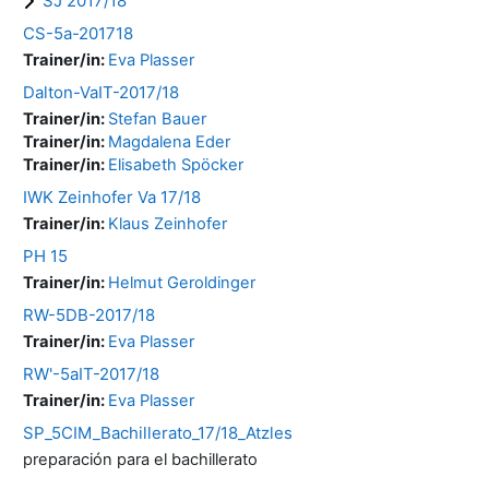
SJ 2017/18
CS-5a-201718
Trainer/in:
Eva Plasser
Dalton-VaIT-2017/18
Trainer/in:
Stefan Bauer
Trainer/in:
Magdalena Eder
Trainer/in:
Elisabeth Spöcker
IWK Zeinhofer Va 17/18
Trainer/in:
Klaus Zeinhofer
PH 15
Trainer/in:
Helmut Geroldinger
RW-5DB-2017/18
Trainer/in:
Eva Plasser
RW'-5aIT-2017/18
Trainer/in:
Eva Plasser
SP_5CIM_Bachillerato_17/18_Atzles
preparación para el bachillerato