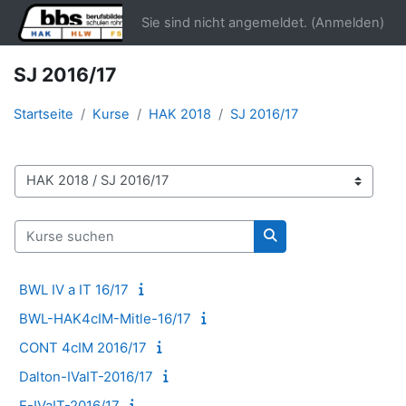
Zum Hauptinhalt
Sie sind nicht angemeldet. (
Anmelden
)
SJ 2016/17
Startseite
Kurse
HAK 2018
SJ 2016/17
Kursbereiche
Kurse suchen
Kurse suchen
BWL IV a IT 16/17
BWL-HAK4cIM-Mitle-16/17
CONT 4cIM 2016/17
Dalton-IVaIT-2016/17
E-IVaIT-2016/17