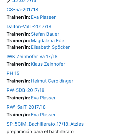
SJ 2017/18
CS-5a-201718
Trainer/in:
Eva Plasser
Dalton-VaIT-2017/18
Trainer/in:
Stefan Bauer
Trainer/in:
Magdalena Eder
Trainer/in:
Elisabeth Spöcker
IWK Zeinhofer Va 17/18
Trainer/in:
Klaus Zeinhofer
PH 15
Trainer/in:
Helmut Geroldinger
RW-5DB-2017/18
Trainer/in:
Eva Plasser
RW'-5aIT-2017/18
Trainer/in:
Eva Plasser
SP_5CIM_Bachillerato_17/18_Atzles
preparación para el bachillerato