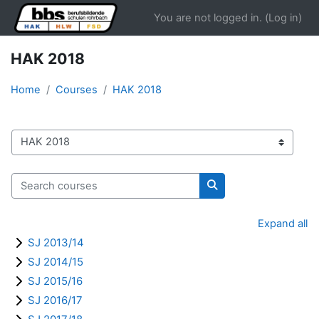
Skip to main content
You are not logged in. (
Log in
)
HAK 2018
Home
Courses
HAK 2018
Course categories
Search courses
Search courses
Expand all
SJ 2013/14
SJ 2014/15
SJ 2015/16
SJ 2016/17