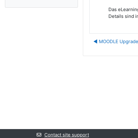
Das eLearning
Details sind 
◀︎ MOODLE Upgrade 
Contact site support