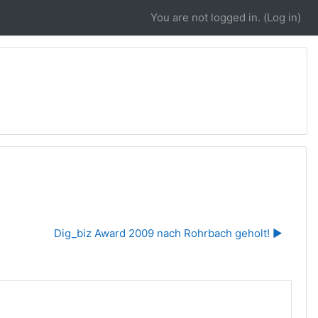
You are not logged in. (
Log in
)
Dig_biz Award 2009 nach Rohrbach geholt! ▶︎