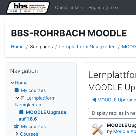
Skip to main content
Quick Links
English ‎(en)‎
BBS-ROHRBACH MOODLE
Home
Site pages
Lernplattform Neuigkeiten
MOODL
Blocks
Skip Navigation
Navigation
Lernplattf
Home
MOODLE Upgr
My courses
Lernplattform
◀︎ MOODLE Upgrade 
Neuigkeiten
MOODLE Upgrade
Display mode
auf 1.8.6
MOODLE Upgr
Number of rep
My courses
by
Moodle A
Courses